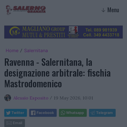
Menu
↓
Home
Salernitana
/
Ravenna - Salernitana, la
designazione arbitrale: fischia
Mastrodomenico
Alessio Esposito
19 May 2026, 10:01
/
Twitter
Facebook
Whatsapp
Telegram
Email