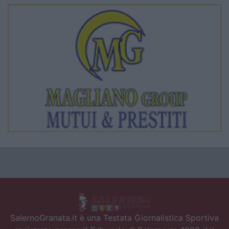
SalernoGranata.it è una Testata Giornalistica Sportiva