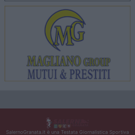
SalernoGranata.it è una Testata Giornalistica Sportiva