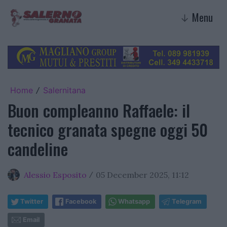
Menu
↓
Home
Salernitana
/
Buon compleanno Raffaele: il
tecnico granata spegne oggi 50
candeline
Alessio Esposito
05 December 2025, 11:12
/
Twitter
Facebook
Whatsapp
Telegram
Email