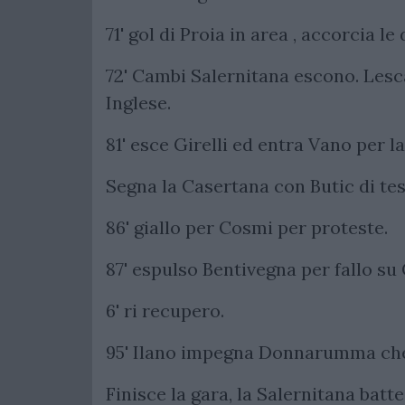
71' gol di Proia in area , accorcia le 
72' Cambi Salernitana escono. Les
Inglese.
81' esce Girelli ed entra Vano per l
Segna la Casertana con Butic di test
86' giallo per Cosmi per proteste.
87' espulso Bentivegna per fallo su
6' ri recupero.
95' Ilano impegna Donnarumma che 
Finisce la gara, la Salernitana batte