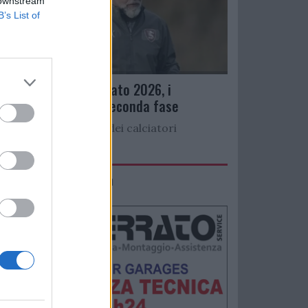
 downstream
B’s List of
Ritiro precampionato 2026, i
convocati per la seconda fase
Di seguito l’elenco dei calciatori
convocati per...
IMACO Promosolution