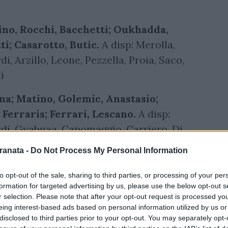
ino, Rocchi, Bacchetti; Oukhadda,
ti; Casarotto, Butic.
A disp: Merolla,
di, Arzillo, Leone, Pezzella, Proia, Saco,
i
ma; Matino, Golemic, Anastasio;
 Ferraris; Ferrari, Lescano.
A disp:
rdi, Gyabuaa, Capomaggio, Carriero, Di
ina, Boncori. All: Cosmi
ranata -
Do Not Process My Personal Information
nti Giulia Tempestilli e Matteo Lauri, IV
to opt-out of the sale, sharing to third parties, or processing of your per
co Cosso e Mattia Ubaldi"
formation for targeted advertising by us, please use the below opt-out s
r selection. Please note that after your opt-out request is processed y
eing interest-based ads based on personal information utilized by us or
disclosed to third parties prior to your opt-out. You may separately opt-