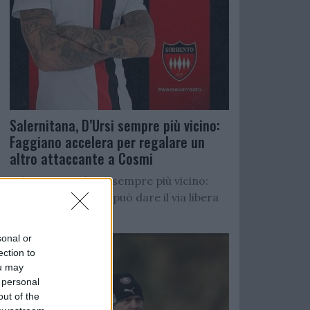
Salernitana, D’Ursi sempre più vicino:
Faggiano accelera per regalare un
altro attaccante a Cosmi
Salernitana, D’Ursi sempre più vicino:
Starita al Sorrento può dare il via libera
all’operazione
sonal or
ection to
ou may
 personal
out of the