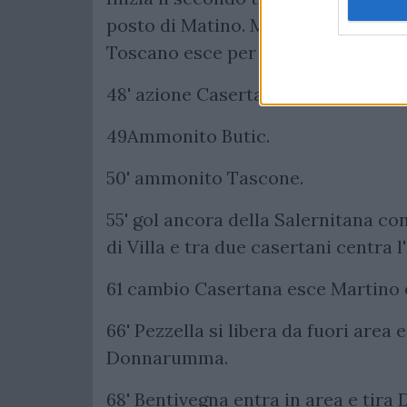
posto di Matino. Mentre per la Cas
Toscano esce per Pezzella.
48' azione Casertana con Bacchett
49Ammonito Butic.
50' ammonito Tascone.
55' gol ancora della Salernitana co
di Villa e tra due casertani centra l
61 cambio Casertana esce Martino e
66' Pezzella si libera da fuori area e
Donnarumma.
68' Bentivegna entra in area e tir