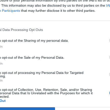
iproci falli.
losure of your personal information by third parties on the IAB’s list of
. This information may also be disclosed by us to third parties on the
IA
Participants
that may further disclose it to other third parties.
 servito da Ferrari, di testa manda alla
nche dal Var.
l Data Processing Opt Outs
 Ferrari ma l'assistente annulla per
o opt-out of the Sharing of my personal data.
In
 crossa al centro per Ferraris che al volo
o opt-out of the Sale of my Personal Data.
In
 Ferrari che raccoglie un cross dalla
to opt-out of processing my Personal Data for Targeted
ing.
In
o opt-out of Collection, Use, Retention, Sale, and/or Sharing
ersonal Data that Is Unrelated with the Purposes for which it
lected.
alernitana.
Out
bio moer la Salernitana, entra Berra al