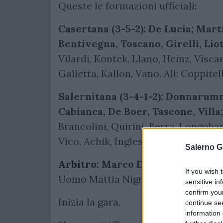
Queste le formazioni ufficiali:
Casertana (3-5-2): De Lucia; Mart
Bentivegna, Toscano, Girelli, Liot
Vilardi, Kontek, Llano, Heinz, Viscar
Galletta, Kallon, Vano. All: Coppitell
Salernitana (3-4-1-2): Donnarum
Cabianca, De Boer, Tascone, Villa;
Brancolini, Quirini, Berra, Longoba
Vico, Achik, Inglese, Antonucci, Mol
Salerno G
Arbitro:
Marco Di Loreto,
"Assiste
If you wish 
Uomo Mattia Nigro, al Var Frances
sensitive in
confirm you
Inizia la gara.
continue se
information 