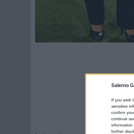
Salerno G
If you wish 
sensitive in
confirm you
continue se
information 
further disc