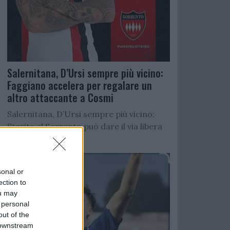
Salernitana, D’Ursi sempre più vicino:
Faggiano accelera per regalare un
altro attaccante a Cosmi
Salernitana, D’Ursi sempre più vicino:
Starita al Sorrento può dare il via libera
all’operazione
sonal or
ection to
ou may
 personal
out of the
 downstream