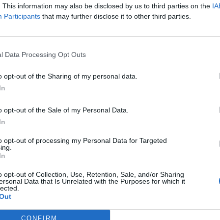
Salernitana-Torino, ma anche il compleanno
. This information may also be disclosed by us to third parties on the
IA
volino. Il numero uno granata ha spento 44
Participants
that may further disclose it to other third parties.
utto l'ambiente che ruota intorno alla
. Il presidente Iervolino ha ringraziato
l Data Processing Opt Outs
canali ufficiali del club:
o opt-out of the Sharing of my personal data.
 moglie Chiara Giugliano ringraziano tutti i
In
 tantissimi messaggi di auguri ricevuti.
o opt-out of the Sale of my Personal Data.
In
to opt-out of processing my Personal Data for Targeted
ing.
In
o opt-out of Collection, Use, Retention, Sale, and/or Sharing
ersonal Data that Is Unrelated with the Purposes for which it
lected.
Out
CONFIRM