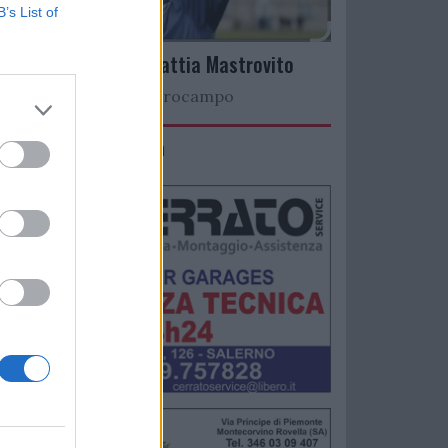
B’s List of
Arriva il talento Mattia Mastrovito
Nuovo colpo a centrocampo
IMACO Promosolution