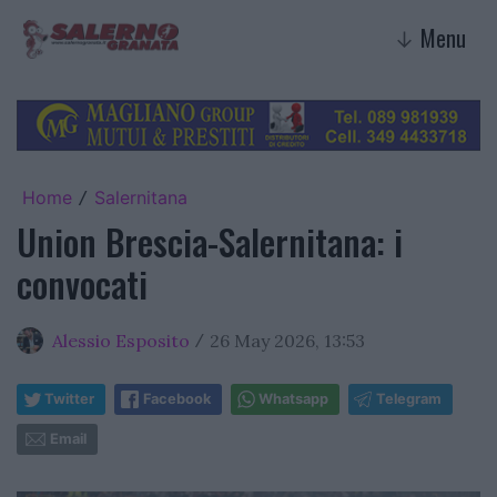
Menu
↓
Home
Salernitana
/
Union Brescia-Salernitana: i
convocati
Alessio Esposito
26 May 2026, 13:53
/
Twitter
Facebook
Whatsapp
Telegram
Email