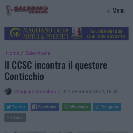
Menu
↓
Home
Salernitana
/
Il CCSC incontra il questore
Conticchio
Pasquale Iuzzolino
10 November 2022, 18:59
/
Twitter
Facebook
Whatsapp
Telegram
Email