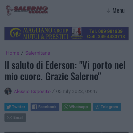
Menu
↓
Home
Salernitana
/
Il saluto di Ederson: "Vi porto nel
mio cuore. Grazie Salerno"
Alessio Esposito
05 July 2022, 09:47
/
Twitter
Facebook
Whatsapp
Telegram
Email