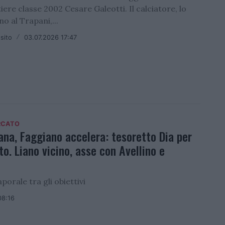
tiere classe 2002 Cesare Galeotti. Il calciatore, lo
o al Trapani,...
sito
/
03.07.2026 17:47
RCATO
ana, Faggiano accelera: tesoretto Dia per
to. Liano vicino, asse con Avellino e
porale tra gli obiettivi
08:16