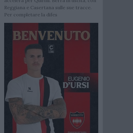
accelera per Quirini. Berra in uscita, con
Reggiana e Casertana sulle sue tracce.
Per completare la difes