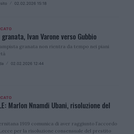
sito
/
02.02.2026 15:18
RCATO
 granata, Ivan Varone verso Gubbio
campista granata non rientra da tempo nei piani
età
da
/
02.02.2026 12:44
RCATO
E: Marlon Nnamdi Ubani, risoluzione del
lernitana 1919 comunica di aver raggiunto l’accordo
 Lecce per la risoluzione consensuale del prestito