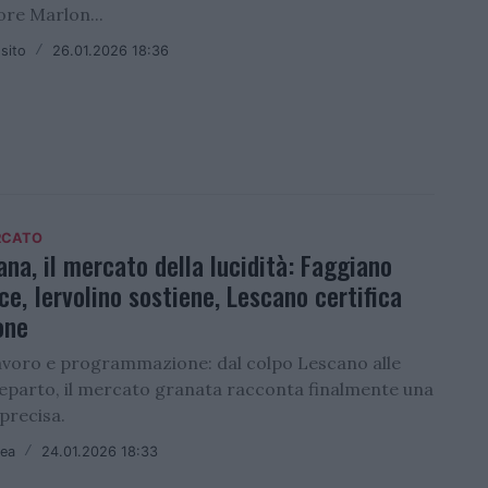
ore Marlon...
sito
/
26.01.2026 18:36
RCATO
ana, il mercato della lucidità: Faggiano
ce, Iervolino sostiene, Lescano certifica
one
 lavoro e programmazione: dal colpo Lescano alle
 reparto, il mercato granata racconta finalmente una
precisa.
lea
/
24.01.2026 18:33