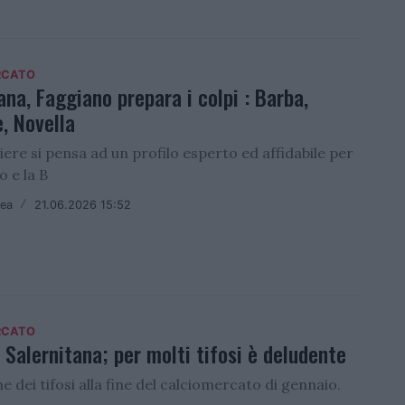
RCATO
ana, Faggiano prepara i colpi : Barba,
, Novella
tiere si pensa ad un profilo esperto ed affidabile per
o e la B
lea
/
21.06.2026 15:52
RCATO
Salernitana; per molti tifosi è deludente
e dei tifosi alla fine del calciomercato di gennaio.