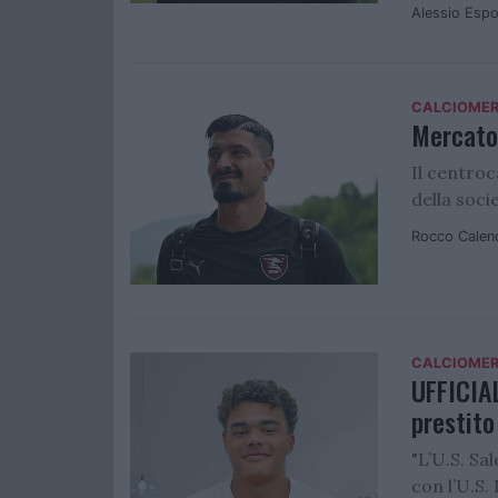
Alessio Espo
CALCIOME
Mercato
Il centro
della soci
Rocco Calen
CALCIOME
UFFICIAL
prestito
"L’U.S. Sa
con l’U.S.