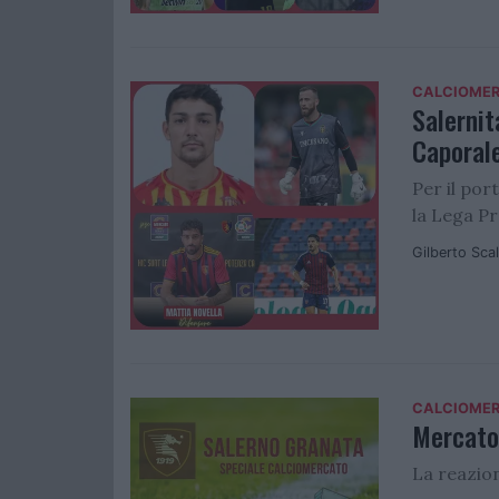
CALCIOME
Salernit
Caporale
Per il por
la Lega Pr
Gilberto Sca
CALCIOME
Mercato 
La reazion