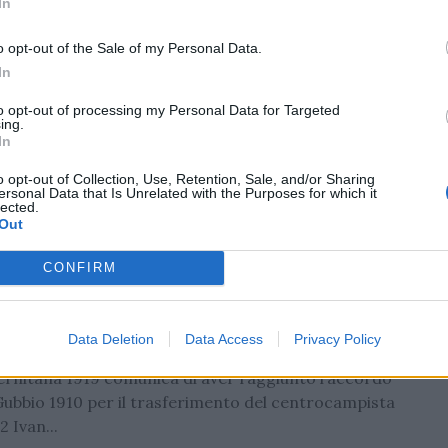
In
RCATO
o opt-out of the Sale of my Personal Data.
 al Trapani, resta in C ed affronterà la
In
tana
to opt-out of processing my Personal Data for Targeted
e centrocampista croato Borna Knezovic, classe
ing.
In
 per vivere una nuova avventura nel campionato di
opo una prima parte di...
o opt-out of Collection, Use, Retention, Sale, and/or Sharing
ersonal Data that Is Unrelated with the Purposes for which it
lected.
zolino
/
02.02.2026 16:02
Out
CONFIRM
RCATO
E: Ivan Varone al Gubbio a titolo
aneo
Data Deletion
Data Access
Privacy Policy
lernitana 1919 comunica di aver raggiunto l’accordo
 Gubbio 1910 per il trasferimento del centrocampista
2 Ivan...