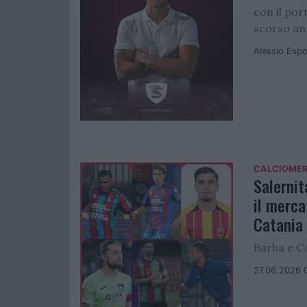
con il por
scorso ann
Alessio Espo
CALCIOME
Salernit
il merca
Catania
Barba e Ca
27.06.2026 