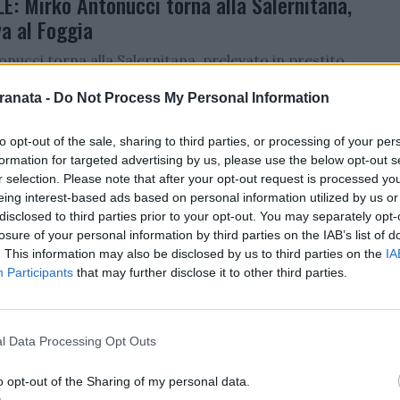
E: Mirko Antonucci torna alla Salernitana,
va al Foggia
nucci torna alla Salernitana, prelevato in prestito
ia, via Bari:"L’U.S. Salernitana 1919 comunica di aver
ranata -
Do Not Process My Personal Information
accordo con...
sito
/
02.02.2026 20:00
to opt-out of the sale, sharing to third parties, or processing of your per
formation for targeted advertising by us, please use the below opt-out s
r selection. Please note that after your opt-out request is processed y
eing interest-based ads based on personal information utilized by us or
RCATO
disclosed to third parties prior to your opt-out. You may separately opt-
E: Antonio Pio Iervolino all’Audace
losure of your personal information by third parties on the IAB’s list of
a a titolo temporaneo
. This information may also be disclosed by us to third parties on the
IA
Participants
that may further disclose it to other third parties.
lernitana 1919 comunica di aver raggiunto l’accordo
. Audace Cerignola per il trasferimento del
pista classe 2003...
l Data Processing Opt Outs
sito
/
02.02.2026 18:44
o opt-out of the Sharing of my personal data.