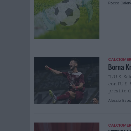
Rocco Calen
CALCIOME
Borna Kn
"L’U.S. Sa
con l’U.S.
prestito de
Alessio Espo
CALCIOME