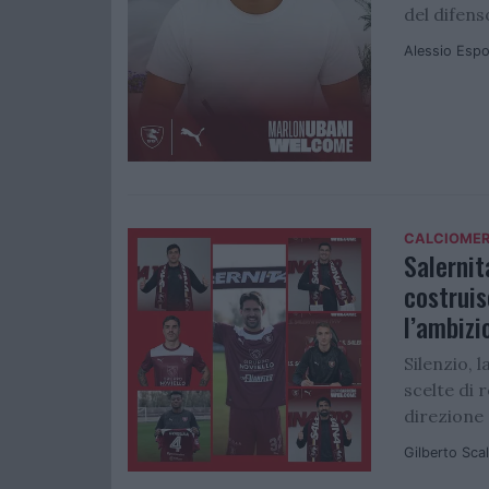
del difens
Alessio Espo
CALCIOME
Salernit
costruis
l’ambizi
Silenzio,
scelte di
direzione 
Gilberto Sca