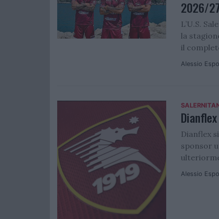
2026/2
L’U.S. Sal
la stagio
il complet
Alessio Espo
SALERNITA
Dianflex
Dianflex s
sponsor uf
ulteriorme
Alessio Espo