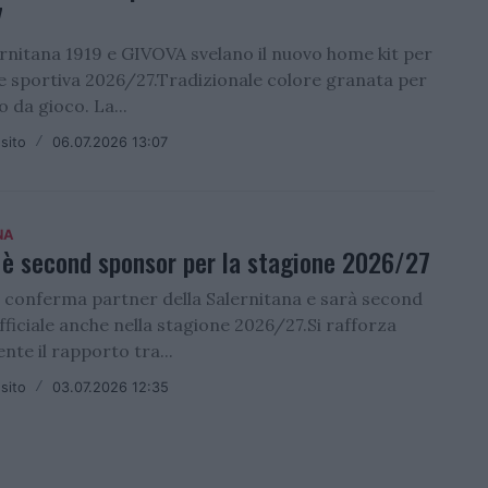
7
ernitana 1919 e GIVOVA svelano il nuovo home kit per
ne sportiva 2026/27.Tradizionale colore granata per
o da gioco. La...
sito
/
06.07.2026 13:07
NA
 è second sponsor per la stagione 2026/27
i conferma partner della Salernitana e sarà second
ficiale anche nella stagione 2026/27.Si rafforza
nte il rapporto tra...
sito
/
03.07.2026 12:35