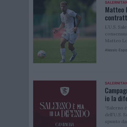
SALERNITA
Matteo L
contrat
L’U.S. Sal
consensua
Matteo Lov
Alessio Espo
SALERNITA
Campagn
io la di
“Salerno 
dell’U.S. 
spunto dal