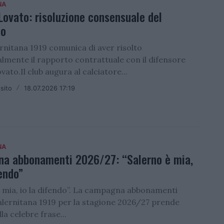
NA
ovato: risoluzione consensuale del
to
ernitana 1919 comunica di aver risolto
lmente il rapporto contrattuale con il difensore
ato.Il club augura al calciatore...
sito
/
18.07.2026 17:19
NA
a abbonamenti 2026/27: “Salerno è mia,
fendo”
è mia, io la difendo”. La campagna abbonamenti
Salernitana 1919 per la stagione 2026/27 prende
la celebre frase...