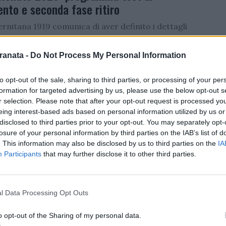
nto e seconda fase ritiro
lernitana 1919 comunica di aver definito i dettagli
nda fase del ritiro precampionato.Al termine della
e, in programma...
ranata -
Do Not Process My Personal Information
sito
/
13.07.2026 17:32
to opt-out of the sale, sharing to third parties, or processing of your per
formation for targeted advertising by us, please use the below opt-out s
r selection. Please note that after your opt-out request is processed y
NA
eing interest-based ads based on personal information utilized by us or
r il direttore sportivo della Salernitana: è
disclosed to third parties prior to your opt-out. You may separately opt-
o il padre Elio Faggiano
losure of your personal information by third parties on the IAB’s list of
. This information may also be disclosed by us to third parties on the
IA
lianze della nostra redazione
Participants
that may further disclose it to other third parties.
da
/
12.07.2026 16:03
l Data Processing Opt Outs
o opt-out of the Sharing of my personal data.