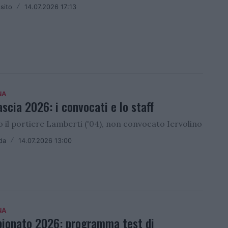
sito
/
14.07.2026 17:13
NA
ascia 2026: i convocati e lo staff
 il portiere Lamberti ('04), non convocato Iervolino
da
/
14.07.2026 13:00
NA
ionato 2026: programma test di