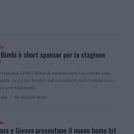
NA
 Bimbi è short sponsor per la stagione
7
lernitana 1919 è lieta di annunciare l’accordo con
imbi, negozio leader sul territorio nel commercio
i per l’infanzia,...
sito
/
08.07.2026 16:20
NA
ana e Givova presentano il nuovo home kit