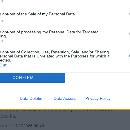
In
NA
ana e Givova presentano il nuovo away kit
o opt-out of the Sale of my Personal Data.
7
In
ernitana 1919 e GIVOVA svelano il nuovo away kit per
to opt-out of processing my Personal Data for Targeted
e sportiva 2026/27, che interpreta il tema del mare
ing.
In
 un linguaggio...
o opt-out of Collection, Use, Retention, Sale, and/or Sharing
sito
/
11.07.2026 13:45
ersonal Data that Is Unrelated with the Purposes for which it
lected.
Out
NA
CONFIRM
E: Malik Djibril è un giocatore della
tana
Data Deletion
Data Access
Privacy Policy
lernitana 1919 comunica di aver raggiunto l’accordo
trocampista classe 2003 Malik Djibril, che nell’ultimo
zzo ha...
sito
/
11.07.2026 09:49