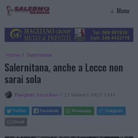
Menu
↓
Home
Salernitana
/
Salernitana, anche a Lecce non
sarai sola
Pasquale Iuzzolino
23 January 2023, 13:13
/
Twitter
Facebook
Whatsapp
Telegram
Email