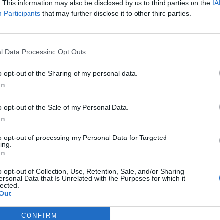
. This information may also be disclosed by us to third parties on the
IA
 di Davide Nicola andarono molto vicini alla
Participants
that may further disclose it to other third parties.
 fine il croato Ante Rebic insaccò il 2-2.
ner granata Davide Nicola, che a fine
l Data Processing Opt Outs
a lì lo splendido rapporto tra l'ex
ranata. Il 4 gennaio Nicola e Pioli si
o opt-out of the Sharing of my personal data.
ch che si preannuncia caldo. Come l'anno
In
lla Salernitana verso la storica salvezza.
o opt-out of the Sale of my Personal Data.
In
to opt-out of processing my Personal Data for Targeted
ing.
In
o opt-out of Collection, Use, Retention, Sale, and/or Sharing
ersonal Data that Is Unrelated with the Purposes for which it
lected.
Out
CONFIRM