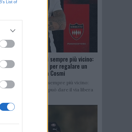
B’s List of
Salernitana, D’Ursi sempre più vicino:
Faggiano accelera per regalare un
altro attaccante a Cosmi
Salernitana, D’Ursi sempre più vicino:
Starita al Sorrento può dare il via libera
all’operazione