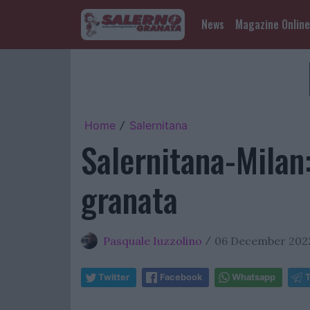
News
Magazine Online
Home
Salernitana
/
Salernitana-Milan:
granata
Pasquale Iuzzolino
06 December 2022
/
Twitter
Facebook
Whatsapp