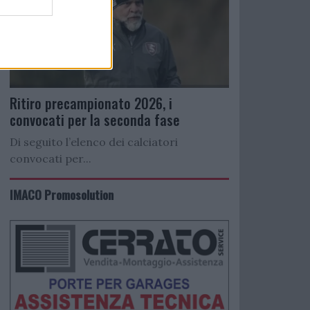
Ritiro precampionato 2026, i
convocati per la seconda fase
Di seguito l’elenco dei calciatori
convocati per...
IMACO Promosolution