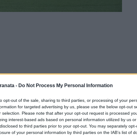
ranata -
Do Not Process My Personal Information
to opt-out of the sale, sharing to third parties, or processing of your per
ffronteranno all'Arechi alle ore 12.30, nel
formation for targeted advertising by us, please use the below opt-out s
r selection. Please note that after your opt-out request is processed y
diali in Qatar. Nella stagione calcistica
eing interest-based ads based on personal information utilized by us or
pagine granata e quella rossonera diedero
disclosed to third parties prior to your opt-out. You may separately opt-
losure of your personal information by third parties on the IAB’s list of
 tutti i punti di vista. A differenza dei