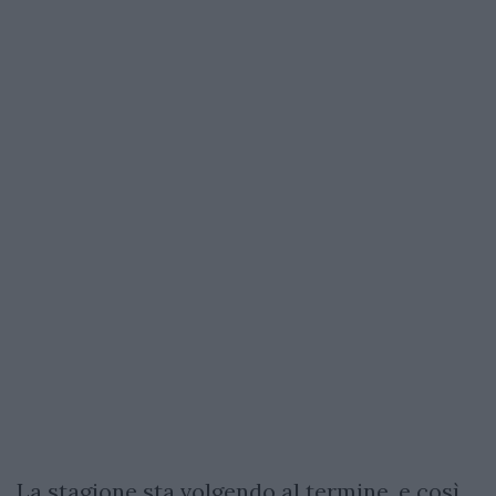
La stagione sta volgendo al termine, e così