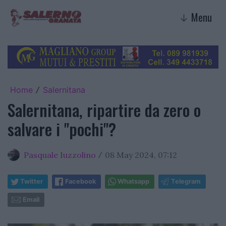
Menu
↓
Home
Salernitana
/
Salernitana, ripartire da zero o
salvare i "pochi"?
Pasquale Iuzzolino
08 May 2024, 07:12
/
Twitter
Facebook
Whatsapp
Telegram
Email