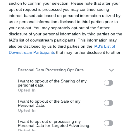
section to confirm your selection. Please note that after your
questo progetto.
Per il
Centro Sportivo
ci
opt-out request is processed you may continue seeing
stiamo adoperando, speriamo di risolvere nel
interest-based ads based on personal information utilized by
us or personal information disclosed to third parties prior to
più breve tempo possibile. Per quanto
your opt-out. You may separately opt-out of the further
riguarda
Fazio
, lui è stato un mio calciatore
disclosure of your personal information by third parties on the
IAB’s list of downstream participants. This information may
alla Roma, l'ho chiamato e gli ho detto che
also be disclosed by us to third parties on the
IAB’s List of
della vecchia squadra vorrei rimanessero il
Downstream Participants
that may further disclose it to other
third parties.
meno possibile. Per il discorso di
Candreva
, è
giusto che lui faccia la sua strada, noi lo
Personal Data Processing Opt Outs
accompagneremo nella sua uscita. E' stato uno
I want to opt-out of the Sharing of my
degli ultimi a mollare, ma voglio dare una
personal data.
Opted In
ventata di freschezza.
Io sono un ambizioso,
I want to opt-out of the Sale of my
ho messo un premio al mister in caso di play-
Personal Data.
Opted In
off e di vittoria del campionato.
Alla gente
chiedo pazienza, ma credo abbia già capito.
I want to opt-out of processing my
Personal Data for Targeted Advertising.
Credo moltissimo nello scouting, io vado a
Opted In