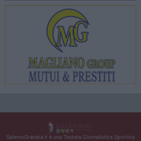
SalernoGranata.it è una Testata Giornalistica Sportiva