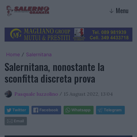
Menu
↓
Home
Salernitana
/
Salernitana, nonostante la
sconfitta discreta prova
Pasquale Iuzzolino
15 August 2022, 13:04
/
Twitter
Facebook
Whatsapp
Telegram
Email