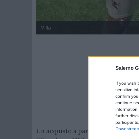
Villa
Salerno G
If you wish 
sensitive in
confirm you
continue se
information 
further disc
participants
Downstream 
Un acquisto a parametro zero che 