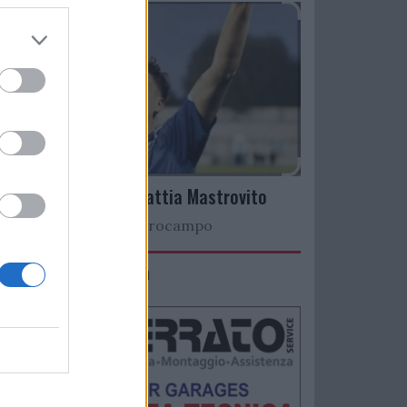
Arriva il talento Mattia Mastrovito
Nuovo colpo a centrocampo
IMACO Promosolution