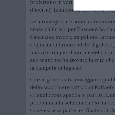
proiettano in vetta alla speciale cl
(Picerno), Lamesta (Benevento), Mag
Le ultime giocate sono state autenti
cross calibrato per Tascone ha chie
Casarano, invece, un pallone arcua
a Quirini di firmare al 95′ il gol 
una vittoria per il morale della squ
suo mancino ha trovato la rete che 
la zampata di Inglese.
Corsa, generosità, coraggio e qualit
dello scacchiere tattico di Raffaele
e i suoi cross spacca le partite. L’
problema alla schiena che lo ha co
Cosenza, e in parte nel finale col 