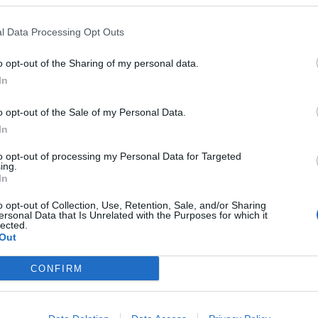
 di Segrate, è diventato in poche settimane
i Giuseppe Raffaele. Voluto con decisione
l Data Processing Opt Outs
iano, arrivato in granata dopo la
, Villa si è imposto come pedina
o opt-out of the Sharing of my personal data.
In
o opt-out of the Sale of my Personal Data.
 la differenza: schierato da esterno sinistro
In
 e persino impiegato da mezzala, il laterale
to opt-out of processing my Personal Data for Targeted
a e un sinistro capace di incidere in ogni
ing.
In
a considerarlo un punto fermo della
ontà della scelta.
o opt-out of Collection, Use, Retention, Sale, and/or Sharing
ersonal Data that Is Unrelated with the Purposes for which it
lected.
glia del Padova, Villa ha collezionato 68
Out
aglio di esperienza importante che lo ha
CONFIRM
nuova realtà granata. L’impatto con la
tro assist vincenti già messi a referto lo