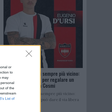
sonal or
Salernitana, D’Ursi sempre più vicino:
ection to
ou may
Faggiano accelera per regalare un
 personal
altro attaccante a Cosmi
out of the
Salernitana, D’Ursi sempre più vicino:
 downstream
B’s List of
Starita al Sorrento può dare il via libera
all’operazione