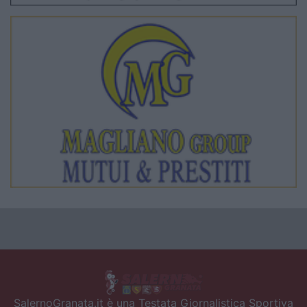
SalernoGranata.it è una Testata Giornalistica Sportiva