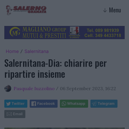
Menu
↓
Home
Salernitana
/
Salernitana-Dia: chiarire per
ripartire insieme
Pasquale Iuzzolino
06 September 2023, 16:22
/
Twitter
Facebook
Whatsapp
Telegram
Email