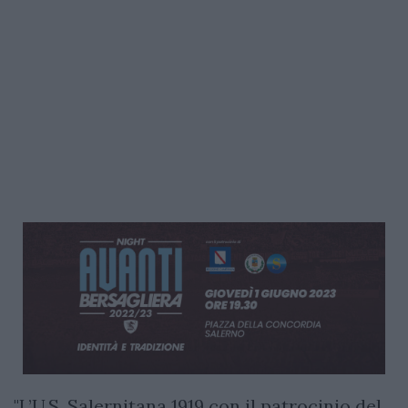
"L’U.S. Salernitana 1919 con il patrocinio del