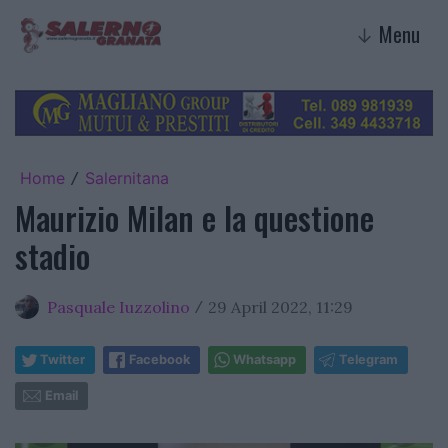
Menu
↓
Home
Salernitana
/
Maurizio Milan e la questione
stadio
Pasquale Iuzzolino
29 April 2022, 11:29
/
Twitter
Facebook
Whatsapp
Telegram
Email