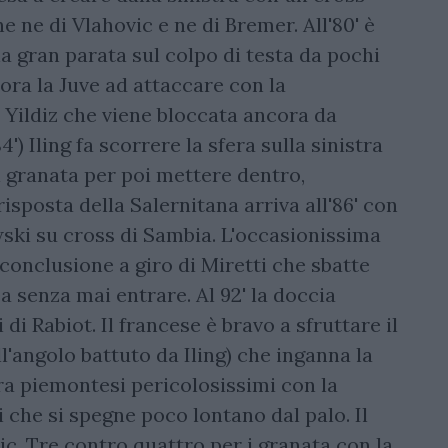
 ne di Vlahovic e ne di Bremer. All'80' è
na gran parata sul colpo di testa da pochi
cora la Juve ad attaccare con la
 Yildiz che viene bloccata ancora da
4') Iling fa scorrere la sfera sulla sinistra
i granata per poi mettere dentro,
risposta della Salernitana arriva all'86' con
owski su cross di Sambia. L'occasionissima
n conclusione a giro di Miretti che sbatte
a senza mai entrare. Al 92' la doccia
 di Rabiot. Il francese è bravo a sfruttare il
ll'angolo battuto da Iling) che inganna la
a piemontesi pericolosissimi con la
i che si spegne poco lontano dal palo. Il
ic. Tre contro quattro per i granata con la