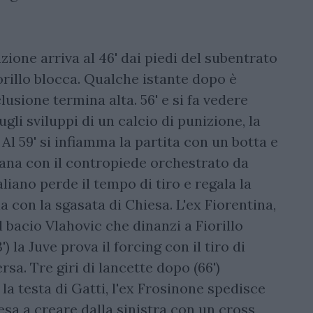
zione arriva al 46' dai piedi del subentrato
iorillo blocca. Qualche istante dopo è
usione termina alta. 56' e si fa vedere
gli sviluppi di un calcio di punizione, la
 Al 59' si infiamma la partita con un botta e
tana con il contropiede orchestrato da
liano perde il tempo di tiro e regala la
 con la sgasata di Chiesa. L'ex Fiorentina,
 bacio Vlahovic che dinanzi a Fiorillo
 la Juve prova il forcing con il tiro di
ersa. Tre giri di lancette dopo (66')
la testa di Gatti, l'ex Frosinone spedisce
esa a creare dalla sinistra con un cross