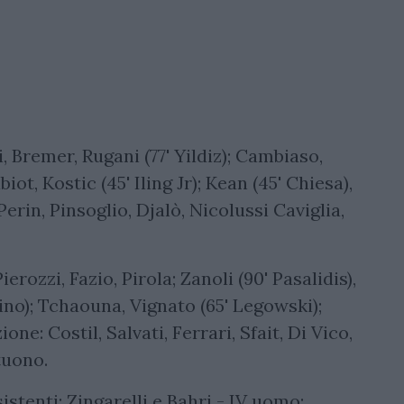
, Bremer, Rugani (77' Yildiz); Cambiaso,
iot, Kostic (45' Iling Jr); Kean (45' Chiesa),
Perin, Pinsoglio, Djalò, Nicolussi Caviglia,
Pierozzi, Fazio, Pirola; Zanoli (90' Pasalidis),
ino); Tchaouna, Vignato (65' Legowski);
ne: Costil, Salvati, Ferrari, Sfait, Di Vico,
tuono.
stenti: Zingarelli e Bahri - IV uomo: