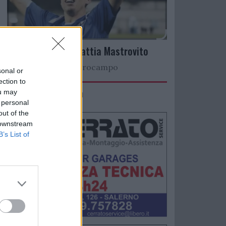
Arriva il talento Mattia Mastrovito
Nuovo colpo a centrocampo
sonal or
ection to
IMACO Promosolution
ou may
 personal
out of the
 downstream
B’s List of