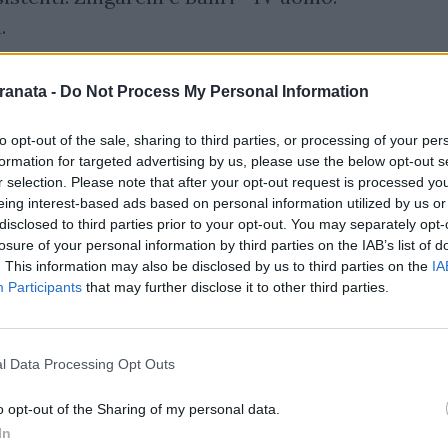
.
ranata -
Do Not Process My Personal Information
(J), Zanoli (S), Sambia (S), Fiorillo (S),
to opt-out of the sale, sharing to third parties, or processing of your per
Recupero: 4′pt, 6'st
formation for targeted advertising by us, please use the below opt-out s
r selection. Please note that after your opt-out request is processed y
eing interest-based ads based on personal information utilized by us or
disclosed to third parties prior to your opt-out. You may separately opt-
losure of your personal information by third parties on the IAB’s list of
. This information may also be disclosed by us to third parties on the
IA
tivo è di marca granata con Ikwuemesi che
Participants
that may further disclose it to other third parties.
 porta bianconera, la sfera termina alta
zzi con una conclusione da fuori area che
l Data Processing Opt Outs
 dopo (8') risponde la Juve. Vlahovic
 libertà concessagli dai difensori granata-
o opt-out of the Sharing of my personal data.
, Fiorillo si esalta con una gran parata
In