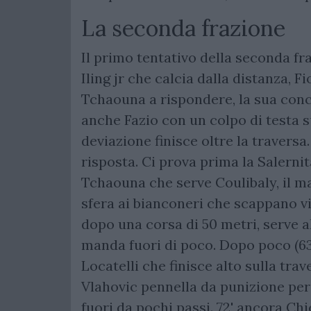
La seconda frazione
Il primo tentativo della seconda fra
Iling jr che calcia dalla distanza, F
Tchaouna a rispondere, la sua concl
anche Fazio con un colpo di testa su
deviazione finisce oltre la traversa.
risposta. Ci prova prima la Salerni
Tchaouna che serve Coulibaly, il ma
sfera ai bianconeri che scappano via
dopo una corsa di 50 metri, serve al
manda fuori di poco. Dopo poco (63')
Locatelli che finisce alto sulla trav
Vlahovic pennella da punizione per 
fuori da pochi passi. 72' ancora Chi