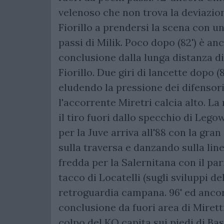
velenoso che non trova la deviazione
Fiorillo a prendersi la scena con u
passi di Milik. Poco dopo (82') è an
conclusione dalla lunga distanza di
Fiorillo. Due giri di lancette dopo (8
eludendo la pressione dei difensor
l'accorrente Miretri calcia alto. La 
il tiro fuori dallo specchio di Leg
per la Juve arriva all'88 con la gra
sulla traversa e danzando sulla line
fredda per la Salernitana con il pari
tacco di Locatelli (sugli sviluppi de
retroguardia campana. 96' ed ancor
conclusione da fuori area di Mirett
colpo del KO capita sui piedi di Bas