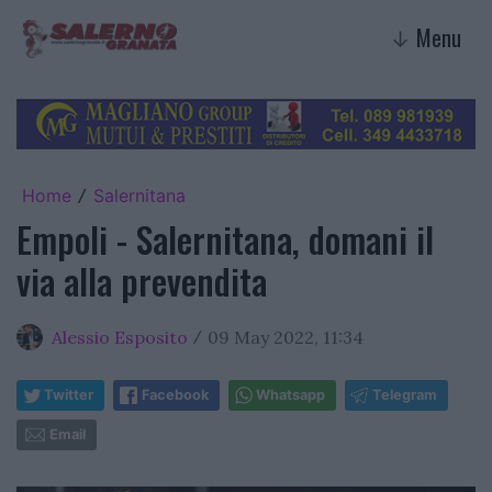
Menu
↓
Home
Salernitana
/
Empoli - Salernitana, domani il
via alla prevendita
Alessio Esposito
09 May 2022, 11:34
/
Twitter
Facebook
Whatsapp
Telegram
Email