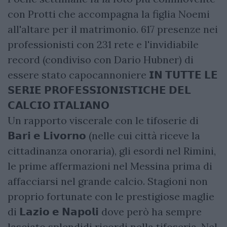
con Protti che accompagna la figlia Noemi
all'altare per il matrimonio. 617 presenze nei
professionisti con 231 rete e l'invidiabile
record (condiviso con Dario Hubner) di
essere stato capocannoniere 𝗜𝗡 𝗧𝗨𝗧𝗧𝗘 𝗟𝗘
𝗦𝗘𝗥𝗜𝗘 𝗣𝗥𝗢𝗙𝗘𝗦𝗦𝗜𝗢𝗡𝗜𝗦𝗧𝗜𝗖𝗛𝗘 𝗗𝗘𝗟
𝗖𝗔𝗟𝗖𝗜𝗢 𝗜𝗧𝗔𝗟𝗜𝗔𝗡𝗢
Un rapporto viscerale con le tifoserie di
𝗕𝗮𝗿𝗶 𝗲 𝗟𝗶𝘃𝗼𝗿𝗻𝗼 (nelle cui città riceve la
cittadinanza onoraria), gli esordi nel Rimini,
le prime affermazioni nel Messina prima di
affacciarsi nel grande calcio. Stagioni non
proprio fortunate con le prestigiose maglie
di 𝗟𝗮𝘇𝗶𝗼 𝗲 𝗡𝗮𝗽𝗼𝗹𝗶 dove però ha sempre
lasciato splendidi ricordi nella tifoseria. Nel