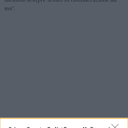
m
e".