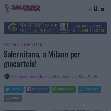
Menu
↓
Home
Salernitana
/
Salernitana, a Milano per
giocartela!
Pasquale Iuzzolino
28 February 2022, 09:48
/
Twitter
Facebook
Whatsapp
Telegram
Email