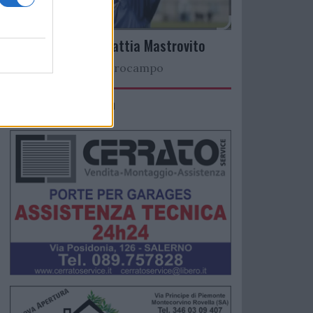
Arriva il talento Mattia Mastrovito
Nuovo colpo a centrocampo
IMACO Promosolution