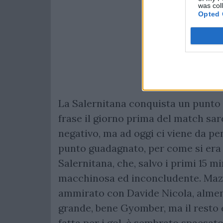
was col
Opted 
La Salernitana conquista un punto c
frase il giorno prima del match sa
negativo, ma ad oggi ci viene da pen
punto guadagnato, per come si era m
Salernitana, che, salvo i primi 15 min
macchinosa ed inconcludente. Mazz
ammirato con Davide Nicola, almeno
grande, bene Gyomber, ma il resto 
fatta per i gol, è sembrato spaesat