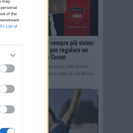
ou may
 personal
out of the
 downstream
B’s List of
Salernitana, D’Ursi sempre più vicino:
Faggiano accelera per regalare un
altro attaccante a Cosmi
Salernitana, D’Ursi sempre più vicino:
Starita al Sorrento può dare il via libera
all’operazione