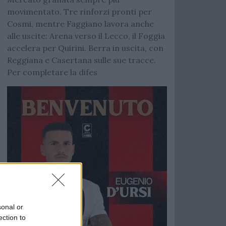
movimentato. Tre rinforzi pronti per
Cosmi, mentre Faggiano lavora anche
alle uscite: Arena verso il Lecco, il Foggia
accelera per Quirini. Berra in uscita, con
Reggiana e Casertana sulle sue tracce.
Per completare la difes
sonal or
ection to