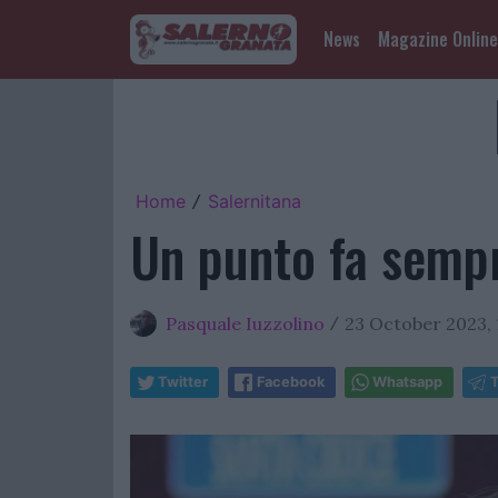
News
Magazine Online
Home
Salernitana
/
Un punto fa sempr
Pasquale Iuzzolino
23 October 2023, 
/
Twitter
Facebook
Whatsapp