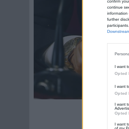
confirm you
continue se
information 
further disc
participants
Downstream 
Persona
I want t
Opted 
I want t
Opted 
I want 
Advertis
Opted 
I want t
of my P