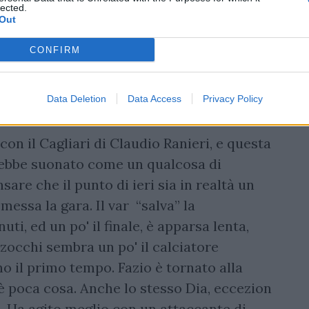
lected.
Out
CONFIRM
Data Deletion
Data Access
Privacy Policy
on il Cagliari di Claudio Ranieri, e questa
rebbe suonato come un qualcosa di
sare che il punto di ieri sia in realtà un
essa la gara. Il var “salva” la
uti, ed un po' il finale, è apparsa lenta,
occhi sembra un po' il calciatore
 il primo tempo. Fazio è tornato alla
è poca cosa. Anche lo stesso Dia, eccezion
o. Ha agito meglio con un attaccante di