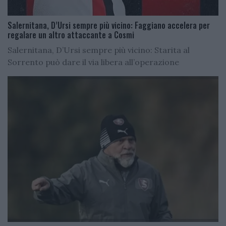
Salernitana, D’Ursi sempre più vicino: Faggiano accelera per
regalare un altro attaccante a Cosmi
Salernitana, D’Ursi sempre più vicino: Starita al
Sorrento può dare il via libera all’operazione