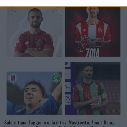
Salernitana, Faggiano cala il tris: Mastrovito, Zoia e Heinz.