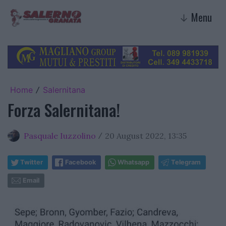
Menu
↓
Home
Salernitana
/
Forza Salernitana!
Pasquale Iuzzolino
20 August 2022, 13:35
/
Twitter
Facebook
Whatsapp
Telegram
Email