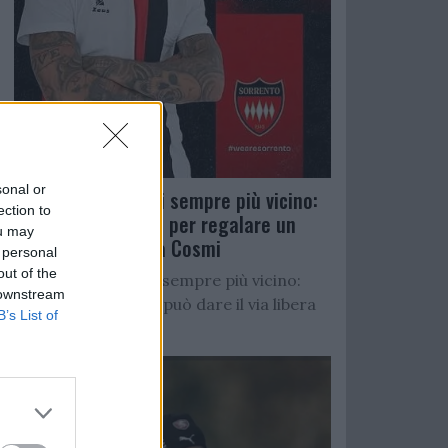
sonal or
Salernitana, D’Ursi sempre più vicino:
ection to
Faggiano accelera per regalare un
ou may
altro attaccante a Cosmi
 personal
out of the
Salernitana, D’Ursi sempre più vicino:
 downstream
Starita al Sorrento può dare il via libera
B’s List of
all’operazione