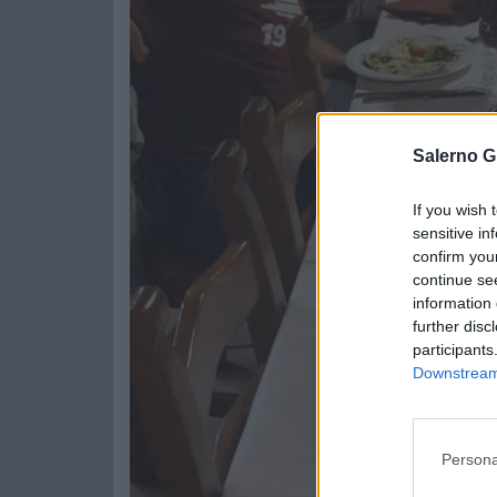
Salerno G
If you wish 
sensitive in
confirm you
continue se
information 
further disc
participants
Downstream 
Persona