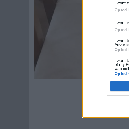
I want t
Opted 
I want t
Opted 
I want 
Advertis
Opted 
I want t
of my P
was col
Opted 