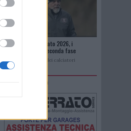
Ritiro precampionato 2026, i
convocati per la seconda fase
Di seguito l’elenco dei calciatori
convocati per...
IMACO Promosolution