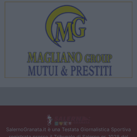
SalernoGranata.it è una Testata Giornalistica Sportiva
registrata presso il Tribunale di Salerno nr. 1028 del