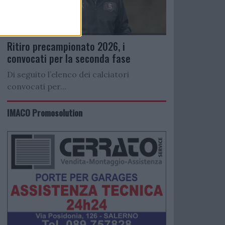
Ritiro precampionato 2026, i
convocati per la seconda fase
Di seguito l’elenco dei calciatori
convocati per...
IMACO Promosolution