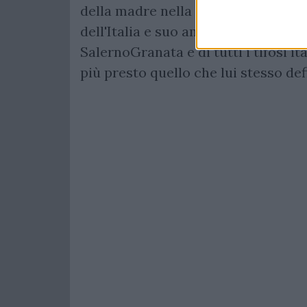
della madre nella serata di ieri, ol
dell'Italia e suo amico fraterno Ro
SalernoGranata e di tutti i tifosi it
più presto quello che lui stesso def