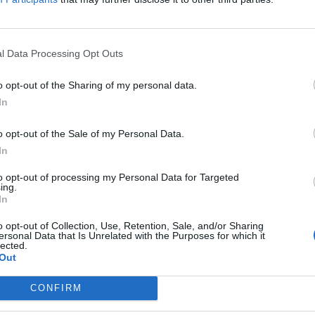
l Data Processing Opt Outs
o opt-out of the Sharing of my personal data.
In
o opt-out of the Sale of my Personal Data.
In
to opt-out of processing my Personal Data for Targeted
ing.
tendo la battaglia contro il
tumore al
In
 ormai dal 2017. L'ex attaccante della
o opt-out of Collection, Use, Retention, Sale, and/or Sharing
ersonal Data that Is Unrelated with the Purposes for which it
 nuovo ciclo di cure a
Londra
perché il
lected.
Out
alla sua porta; lo stesso male che lo ha
 di Capo delegazione della Nazionale
e a
CONFIRM
. In suo supporto l'arrivo in Inghilterra