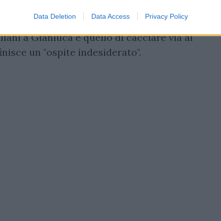
tre al costante contatto telefonico col CT
Data Deletion
Data Access
Privacy Policy
berto
Mancini
. L'augurio dello staff di
aliani a Gianluca è quello di cacciare via al
inisce un "ospite indesiderato".