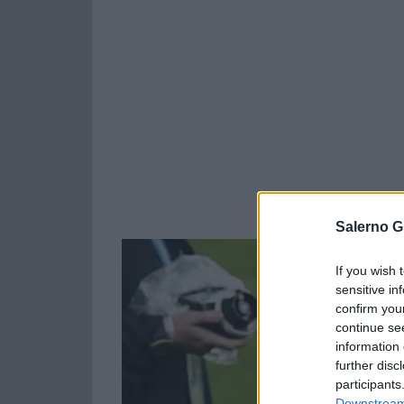
Salerno G
If you wish 
sensitive in
confirm you
continue se
information 
further disc
participants
Downstream 