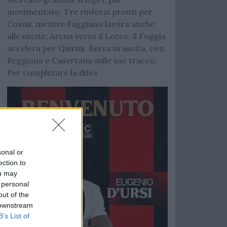
movimentato. Tre rinforzi pronti per
Cosmi, mentre Faggiano lavora anche
alle uscite: Arena verso il Lecco, il Foggia
accelera per Quirini. Berra in uscita, con
Reggiana e Casertana sulle sue tracce.
Per completare la difes
sonal or
ection to
ou may
 personal
out of the
 downstream
B’s List of