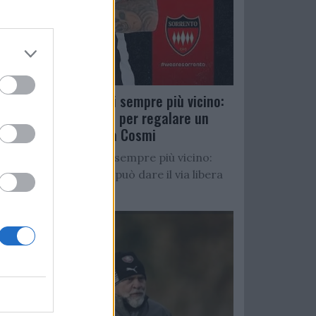
Salernitana, D’Ursi sempre più vicino:
Faggiano accelera per regalare un
altro attaccante a Cosmi
Salernitana, D’Ursi sempre più vicino:
Starita al Sorrento può dare il via libera
all’operazione