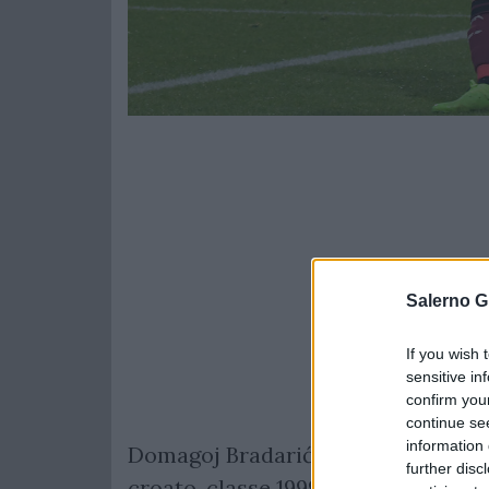
Salerno G
If you wish 
sensitive in
confirm you
continue se
information 
Domagoj Bradarić è pronto a voltare
further disc
croato, classe 1999, lascerà la Sale