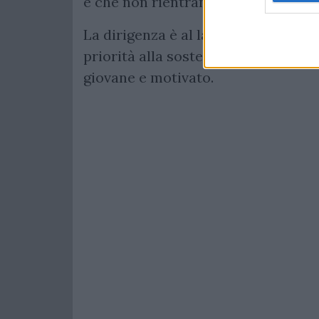
e che non rientrano più nei piani te
La dirigenza è al lavoro per comple
priorità alla sostenibilità economi
giovane e motivato.