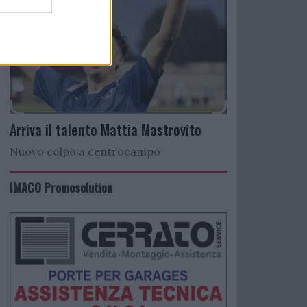
Arriva il talento Mattia Mastrovito
Nuovo colpo a centrocampo
IMACO Promosolution