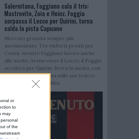
Salernitana, Faggiano cala il tris:
Mastrovito, Zoia e Heinz. Foggia
sorpassa il Lecco per Quirini, torna
calda la pista Capuano
Mercato granata sempre più
movimentato. Tre rinforzi pronti per
Cosmi, mentre Faggiano lavora anche
alle uscite: Arena verso il Lecco, il Foggia
accelera per Quirini. Berra in uscita, con
Reggiana e Casertana sulle sue tracce.
Per completare la difes
sonal or
ection to
ou may
 personal
out of the
 downstream