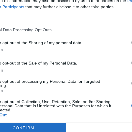
. This information may also be disclosed by us to third parties on the
IA
Participants
that may further disclose it to other third parties.
tato in prestito. Questa volta, però,
initivo.
i due club, la trattativa è arrivata alle
l Data Processing Opt Outs
io di documentazione per formalizzare il
o opt-out of the Sharing of my personal data.
nnuncio ufficiale è atteso a breve. Bradarić
In
e sue prestazioni positive, dimostrando
o opt-out of the Sale of my Personal Data.
à sulla corsia mancina. Il Verona ha deciso
In
isa, inserendolo nel nuovo progetto
to opt-out of processing my Personal Data for Targeted
ing.
In
gue l’opera di sfoltimento della rosa. Dopo
o opt-out of Collection, Use, Retention, Sale, and/or Sharing
 croato, il club granata punta a liberarsi
ersonal Data that Is Unrelated with the Purposes for which it
lected.
igi Sepe e del difensore centrale austriaco
Out
ta. Due nomi che pesano sul monte stipendi
CONFIRM