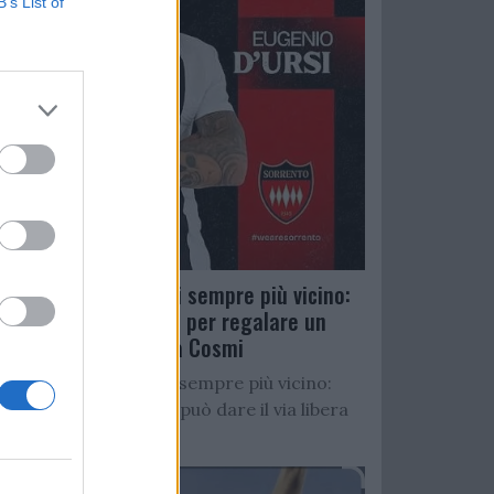
B’s List of
Salernitana, D’Ursi sempre più vicino:
Faggiano accelera per regalare un
altro attaccante a Cosmi
Salernitana, D’Ursi sempre più vicino:
Starita al Sorrento può dare il via libera
all’operazione