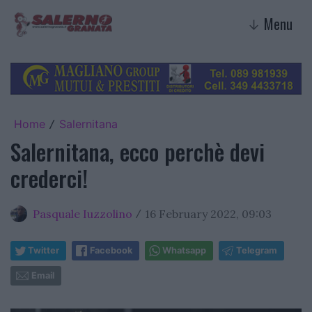
Menu
↓
Home
Salernitana
/
Salernitana, ecco perchè devi
crederci!
Pasquale Iuzzolino
16 February 2022, 09:03
/
Twitter
Facebook
Whatsapp
Telegram
Email