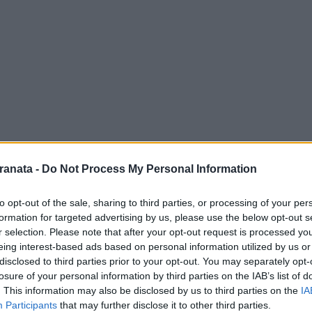
ranata -
Do Not Process My Personal Information
to opt-out of the sale, sharing to third parties, or processing of your per
ile allo stadio "
Alberto Picco
" contro lo
formation for targeted advertising by us, please use the below opt-out s
r selection. Please note that after your opt-out request is processed y
re a meno di Pasquale
Mazzocchi
.
eing interest-based ads based on personal information utilized by us or
ione odierna de "
Il Mattino
", infatti,
disclosed to third parties prior to your opt-out. You may separately opt-
sentimento muscolare
che potrebbe
losure of your personal information by third parties on the IAB’s list of
. This information may also be disclosed by us to third parties on the
IA
di domenica: previsti ulteriori esami tra
Participants
that may further disclose it to other third parties.