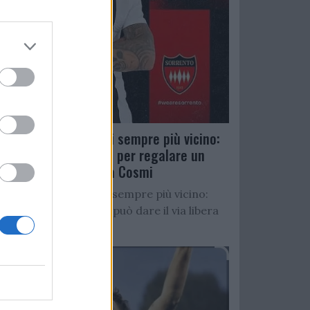
Salernitana, D’Ursi sempre più vicino:
Faggiano accelera per regalare un
altro attaccante a Cosmi
Salernitana, D’Ursi sempre più vicino:
Starita al Sorrento può dare il via libera
all’operazione