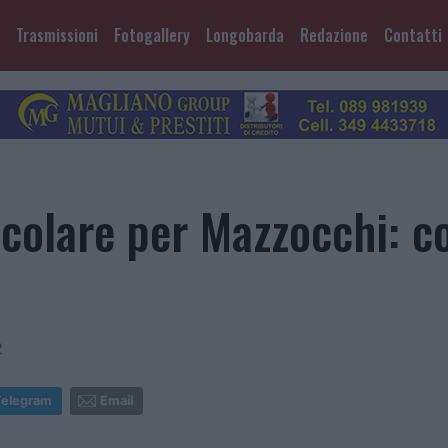
Trasmissioni
Fotogallery
Longobarda
Redazione
Contatti
olare per Mazzocchi: co
2
Telegram
Email