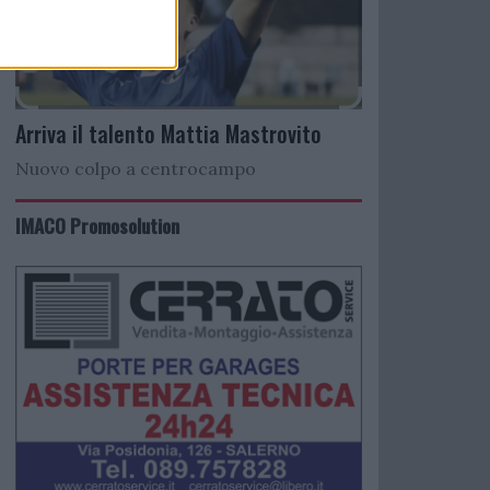
Arriva il talento Mattia Mastrovito
Nuovo colpo a centrocampo
IMACO Promosolution