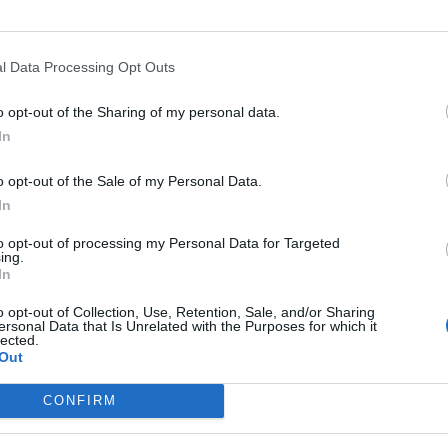
aff medico è quella che non vi sia alcuna
alda i motori, dunque, Junior
Sambia
, che
aniera ottimale nell'ultima sfida contro il
l Data Processing Opt Outs
bìto in partita dal giocatore di Barra. Se
o opt-out of the Sharing of my personal data.
er lo Spezia, la speranza di
Pako
è quella
In
ntro l'I
nter
.
o opt-out of the Sale of my Personal Data.
In
to opt-out of processing my Personal Data for Targeted
ing.
In
o opt-out of Collection, Use, Retention, Sale, and/or Sharing
ersonal Data that Is Unrelated with the Purposes for which it
lected.
Out
CONFIRM