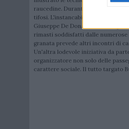
raucedine. Durante la serata sono s
tifosi. L'instancabile presidente Ro
Giuseppe De Donato hanno organizz
rimasti soddisfatti dalle numerose 
granata prevede altri incontri di ca
Un'altra lodevole iniziativa da par
organizzatore non solo delle passe
carattere sociale. Il tutto targato 