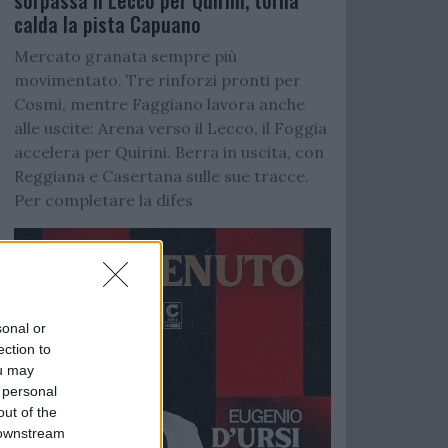
sorpassa il Lecco per Quirini, torna
calda la pista Capuano
Mercato granata sempre più
movimentato. Tre rinforzi pronti per
Cosmi, mentre Faggiano lavora anche
alle uscite: Arena verso il Lecco, il Foggia
accelera per Quirini. Berra in uscita, con
Reggiana e Casertana sulle sue tracce.
Per completare la difes
sonal or
ection to
ou may
 personal
out of the
 downstream