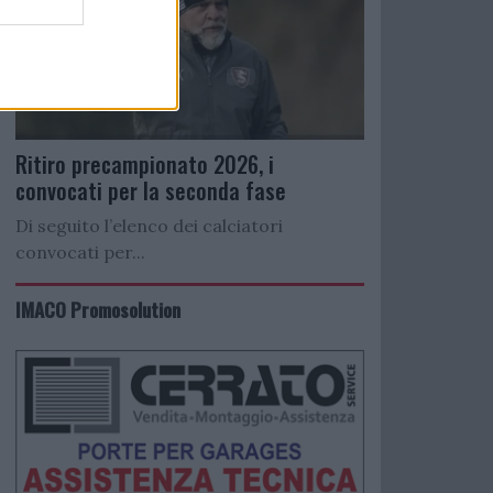
Ritiro precampionato 2026, i
convocati per la seconda fase
Di seguito l’elenco dei calciatori
convocati per...
IMACO Promosolution