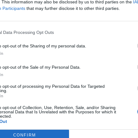
. This information may also be disclosed by us to third parties on the
IA
Participants
that may further disclose it to other third parties.
l Data Processing Opt Outs
o opt-out of the Sharing of my personal data.
In
o opt-out of the Sale of my Personal Data.
In
to opt-out of processing my Personal Data for Targeted
ing.
In
o opt-out of Collection, Use, Retention, Sale, and/or Sharing
ersonal Data that Is Unrelated with the Purposes for which it
lected.
CSC tra tifosi della Salernitana e allieve
Out
respirazione. Il maestro Angelo Russo ha
CONFIRM
one corretta x non incorrere in fenomeni di