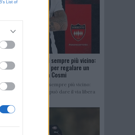
B’s List of
Salernitana, D’Ursi sempre più vicino:
Faggiano accelera per regalare un
altro attaccante a Cosmi
Salernitana, D’Ursi sempre più vicino:
Starita al Sorrento può dare il via libera
all’operazione