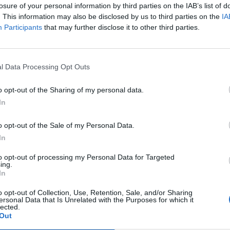
losure of your personal information by third parties on the IAB’s list of
sta settimana che ha preceduto il derby
. This information may also be disclosed by us to third parties on the
IA
Participants
that may further disclose it to other third parties.
l sottoscritto insulti via telefono e social
on rappresentano la maggior parte della
e l’astio che c’è nei confronti di Salerno
l Data Processing Opt Outs
o opt-out of the Sharing of my personal data.
 tenacia e la spregiudicatezza di mister
In
ebbero avuto il coraggio di schierare tre
un gol), quello che rammarica in questa
o opt-out of the Sale of my Personal Data.
r la città di Salerno e per i suoi tifosi.
In
n contemporanea, ma dopo quella di S.
to opt-out of processing my Personal Data for Targeted
ing.
toriamente» domenica pomeriggio, quando
In
ne del campionato e con uno scudetto sul
o opt-out of Collection, Use, Retention, Sale, and/or Sharing
 tifosi granata, senza alcun motivo
ersonal Data that Is Unrelated with the Purposes for which it
lected.
o addirittura negato gli accrediti ai molti
Out