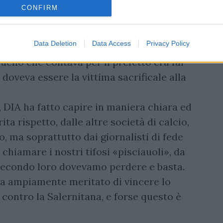
i fatto la possibilità disvolgere il proprio
CONFIRM
vano» festeggiare domenica.
 granata? E’ stata interpellata? qualcuno
Data Deletion
Data Access
Privacy Policy
ello che contava per il prefetto era far
 doveva essere la vittima sacrificale alla
, DIA ha fatto capire in maniera chiara ed
ta rispetto, dalle altre società di calcio,
o, ma soprattutto dai giornalisti di fede
chiamare i nostri tifosi «pisciauoli», da
é secondo loro dovevamo perdere e basta.
 ha ampiamente meritato di vincere lo
contro la Salernitana, e forse questo è