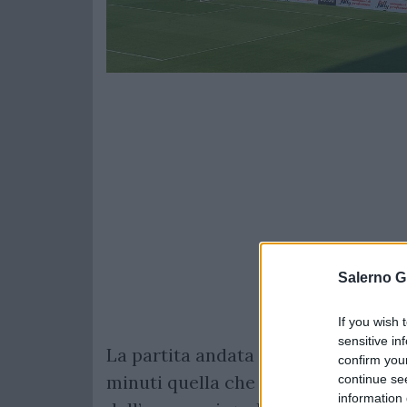
Salerno G
If you wish 
sensitive in
La partita andata in scena ieri al 
confirm you
minuti quella che è l’essenza dl cal
continue se
information 