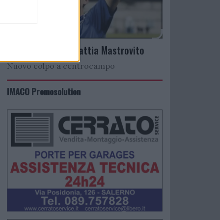
Arriva il talento Mattia Mastrovito
Nuovo colpo a centrocampo
IMACO Promosolution