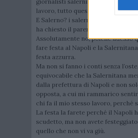
giornalisti salernitani limitandone d
lavoro, tutto questo perché «dove
E Salerno? i salernitani? la società
ha chiesto il parere ai granata?
Assolutamente no, poiché adesso qu
fare festa al Napoli e la Salernitana
festa azzurra.
Ma non si fanno i conti senza l’oste
equivocabile che la Salernitana meri
dalla prefettura di Napoli e non sol
opposta, a cui mi rammarico sentir 
chi fa il mio stesso lavoro, perch
La festa la farete perché il Napoli
scudetto, ma non avete festeggiato 
quello che non vi va giù.