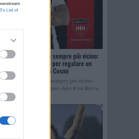
 downstream
B’s List of
Salernitana, D’Ursi sempre più vicino:
Faggiano accelera per regalare un
altro attaccante a Cosmi
Salernitana, D’Ursi sempre più vicino:
Starita al Sorrento può dare il via libera
all’operazione