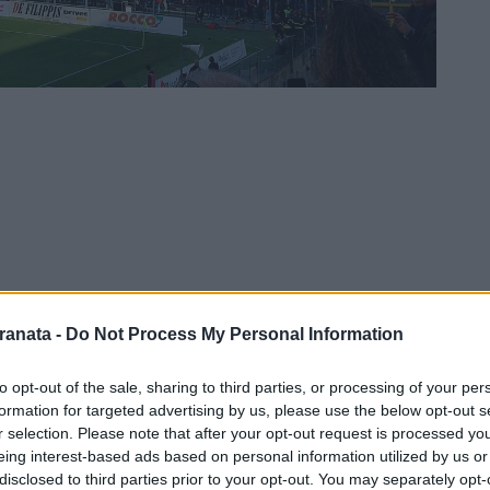
ranata -
Do Not Process My Personal Information
to opt-out of the sale, sharing to third parties, or processing of your per
formation for targeted advertising by us, please use the below opt-out s
«Maradona» di Napoli, ha racchiuso in 94
r selection. Please note that after your opt-out request is processed y
cio, in poche parole il «rispetto
eing interest-based ads based on personal information utilized by us or
disclosed to third parties prior to your opt-out. You may separately opt-