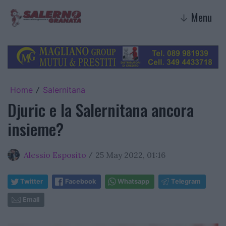
Menu
↓
Home
Salernitana
/
Djuric e la Salernitana ancora
insieme?
Alessio Esposito
25 May 2022, 01:16
/
Twitter
Facebook
Whatsapp
Telegram
Email