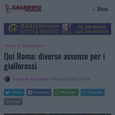
Menu
↓
Home
Salernitana
/
Qui Roma: diverse assenze per i
giallorossi
Pasquale Iuzzolino
08 April 2022, 15:18
/
Twitter
Facebook
Whatsapp
Telegram
Email