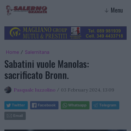
Menu
↓
Home
Salernitana
/
Sabatini vuole Manolas:
sacrificato Bronn.
Pasquale Iuzzolino
03 February 2024, 13:09
/
Twitter
Facebook
Whatsapp
Telegram
Email