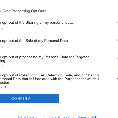
cie riguardo ai prossimi incontri ufficiali
l Data Processing Opt Outs
an, Torino ed Atalanta i primi 3. Questo
à e pessimismo, ma ad una semplice e sana
o opt-out of the Sharing of my personal data.
In
sa portare a dei risultati positivi.
o opt-out of the Sale of my Personal Data.
In
to opt-out of processing my Personal Data for Targeted
ing.
In
o opt-out of Collection, Use, Retention, Sale, and/or Sharing
ersonal Data that Is Unrelated with the Purposes for which it
lected.
Out
CONFIRM
Data Deletion
Data Access
Privacy Policy