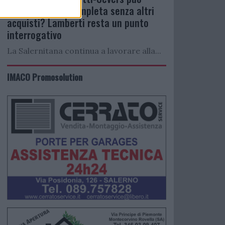
bastare: porta completa senza altri
acquisti? Lamberti resta un punto
interrogativo
La Salernitana continua a lavorare alla...
IMACO Promosolution