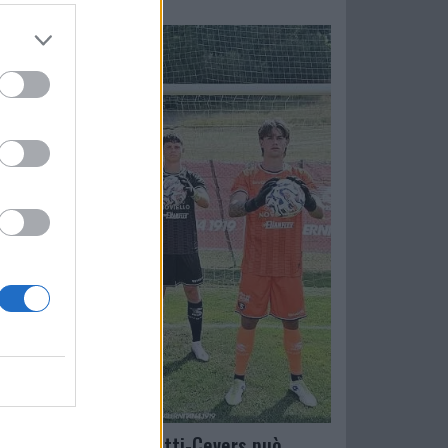
Salernitana, Galeotti-Cevers può