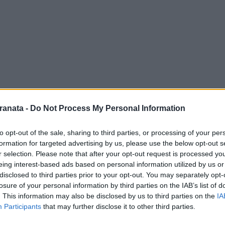
ranata -
Do Not Process My Personal Information
to opt-out of the sale, sharing to third parties, or processing of your per
formation for targeted advertising by us, please use the below opt-out s
sconfitta, questa volta per mano dei turchi
r selection. Please note that after your opt-out request is processed y
tti di un incontro amichevole, è lecito
eing interest-based ads based on personal information utilized by us or
sante di Monza per 3-0 era lecito
disclosed to third parties prior to your opt-out. You may separately opt-
losure of your personal information by third parties on the IAB’s list of
parco giocatori della Salernitana
. This information may also be disclosed by us to third parties on the
IA
Purtroppo, dopo le due amichevoli in
Participants
that may further disclose it to other third parties.
 se ne sono visti, anzi. Sul web si