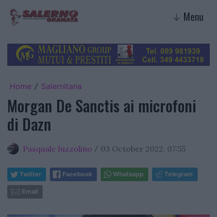
Menu
↓
Home
Salernitana
/
Morgan De Sanctis ai microfoni
di Dazn
Pasquale Iuzzolino
03 October 2022, 07:55
/
Twitter
Facebook
Whatsapp
Telegram
Email