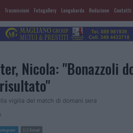
Trasmissioni
Fotogallery
Longobarda
Redazione
Contatti
er, Nicola: "Bonazzoli d
risultato"
la vigilia del match di domani sera
8
Telegram
Email