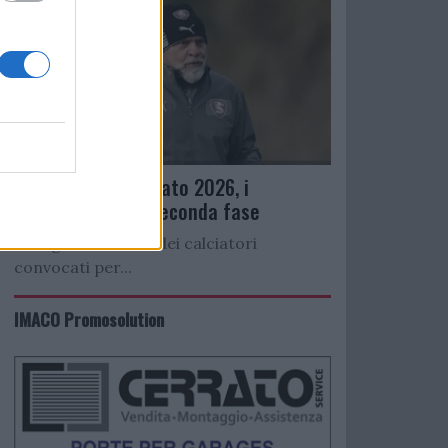
Ritiro precampionato 2026, i
convocati per la seconda fase
Di seguito l’elenco dei calciatori
convocati per...
IMACO Promosolution