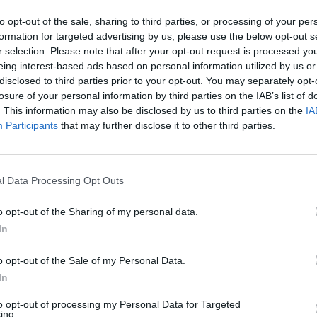
to opt-out of the sale, sharing to third parties, or processing of your per
formation for targeted advertising by us, please use the below opt-out s
r selection. Please note that after your opt-out request is processed y
eing interest-based ads based on personal information utilized by us or
disclosed to third parties prior to your opt-out. You may separately opt-
losure of your personal information by third parties on the IAB’s list of
. This information may also be disclosed by us to third parties on the
IA
Participants
that may further disclose it to other third parties.
l Data Processing Opt Outs
o opt-out of the Sharing of my personal data.
In
o opt-out of the Sale of my Personal Data.
ata Davide
Nicola
alla vigilia
In
ra contro l'
Inter
a San Siro: "
Bonazzoli
to opt-out of processing my Personal Data for Targeted
 top potrebbe partire dal primo minuto.
ing.