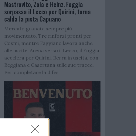
Mastrovito, Zoia e Heinz. Foggia
sorpassa il Lecco per Quirini, torna
calda la pista Capuano
Mercato granata sempre più
movimentato. Tre rinforzi pronti per
Cosmi, mentre Faggiano lavora anche
alle uscite: Arena verso il Lecco, il Foggia
accelera per Quirini. Berra in uscita, con
Reggiana e Casertana sulle sue tracce.
Per completare la difes