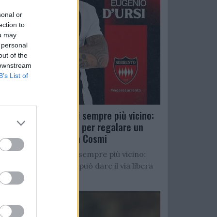
sonal or
ection to
ou may
 personal
out of the
 downstream
B’s List of
Salernitana, D’Ursi sempre più vicino:
Faggiano accelera per regalare un
altro attaccante a Cosmi
Salernitana, D’Ursi sempre più vicino:
Starita al Sorrento può dare il via libera
all’operazione