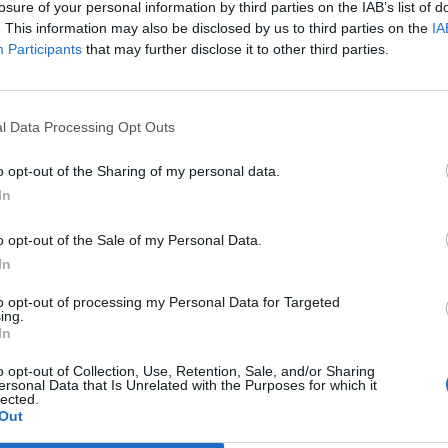
losure of your personal information by third parties on the IAB’s list of
i dal club presieduto da Danilo Iervolino.
. This information may also be disclosed by us to third parties on the
IA
Participants
that may further disclose it to other third parties.
vegese, che non vede l'ora di contribuire
ocare in Serie A rappresenta un sogno da
 pronto. Spero di poter lavorare al massimo
l Data Processing Opt Outs
i più e portare il più in alto possibile la
o opt-out of the Sharing of my personal data.
far diventare questo club importante per il
In
.
o opt-out of the Sale of my Personal Data.
ida, un nuovo campionato ma non solo: "
Il
In
artite da disputare perciò dobbiamo lavorare
to opt-out of processing my Personal Data for Targeted
ing.
hinen da quando avevo tre anni, lui è un
In
ato insieme e ritrovarlo qui è bellissimo.
o opt-out of Collection, Use, Retention, Sale, and/or Sharing
e e spero di giocare il prima possibile
ersonal Data that Is Unrelated with the Purposes for which it
lected.
alla città
".
Out