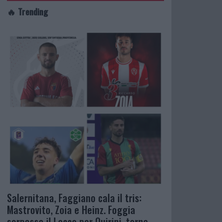
🔥 Trending
Salernitana, Faggiano cala il tris:
Mastrovito, Zoia e Heinz. Foggia
sorpassa il Lecco per Quirini, torna