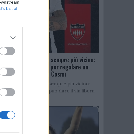
 downstream
B’s List of
Salernitana, D’Ursi sempre più vicino:
Faggiano accelera per regalare un
altro attaccante a Cosmi
Salernitana, D’Ursi sempre più vicino:
Starita al Sorrento può dare il via libera
all’operazione