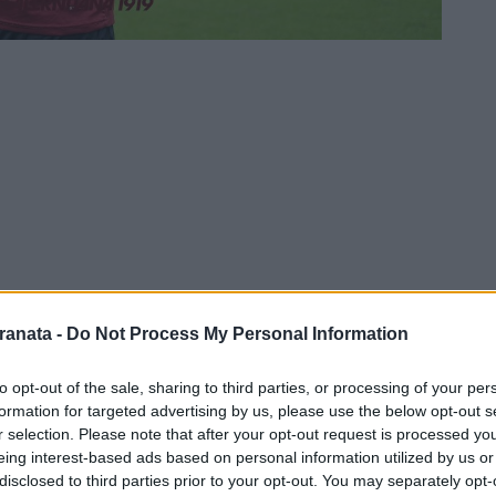
ranata -
Do Not Process My Personal Information
sto molti video, soprattutto dei tifosi. Sono
to opt-out of the sale, sharing to third parties, or processing of your per
formation for targeted advertising by us, please use the below opt-out s
davanti a loro è una sensazione incredibile
",
r selection. Please note that after your opt-out request is processed y
vo attaccante della Salernitana, che si
eing interest-based ads based on personal information utilized by us or
i del club. L'ex Bodo Glimt è stato
disclosed to third parties prior to your opt-out. You may separately opt-