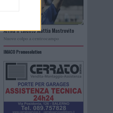
Arriva il talento Mattia Mastrovito
Nuovo colpo a centrocampo
IMACO Promosolution