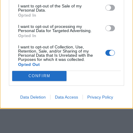
Perchè la ripartenza è: È un’azione costruita
I want to opt-out of the Sale of my
Personal Data.
con il palleggio basso e poi giocata in
Opted In
verticale. Almeno così dicono...
I want to opt-out of processing my
Personal Data for Targeted Advertising.
Opted In
fonte-foto:footboolexplorer.it
I want to opt-out of Collection, Use,
Retention, Sale, and/or Sharing of my
Personal Data that Is Unrelated with the
Purposes for which it was collected.
Opted Out
CONFIRM
Data Deletion
Data Access
Privacy Policy