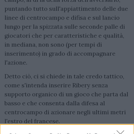
puntando tutto sull'appiattimento delle due
linee di centrocampo e difisa e sul lancio
lungo per la spizzata sulle seconde palle di
giocatori che per caratteristiche e qualità,
in mediana, non sono (per tempi di
inserimento) in grado di accompagnare
l'azione.
Detto ciò, ci si chiede in tale credo tattico,
come s'intenda inserire Ribery senza
supporto organico di un gioco che parta dal
basso e che consenta dalla difesa al
centrocampo di azionare negli ultimi metri
l'estro del francese.