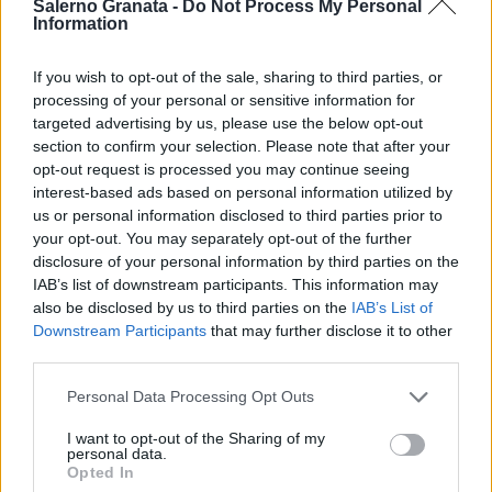
Ed ancora, l'attacco della Salernitana, in
Salerno Granata -
Do Not Process My Personal
Information
particolare con
Simy,
sembra più
strutturato a sfruttare giocatori che vivono
If you wish to opt-out of the sale, sharing to third parties, or
nell'area di rigore avversaria, per il pallone
processing of your personal or sensitive information for
targeted advertising by us, please use the below opt-out
vagante più che per la partecipazione al
section to confirm your selection. Please note that after your
gioco.
opt-out request is processed you may continue seeing
interest-based ads based on personal information utilized by
Più proteso al lavoro oscuro
Federico
us or personal information disclosed to third parties prior to
your opt-out. You may separately opt-out of the further
Bonazzoli,
che da solo, a far da pendolo, ha
disclosure of your personal information by third parties on the
dimostrato che soffre incredibilmente la
IAB’s list of downstream participants. This information may
also be disclosed by us to third parties on the
IAB’s List of
solitudine in attacco
Downstream Participants
that may further disclose it to other
third parties.
Ordunque, va benissimo il contropiede, ma
anche quest'ultimo necessita,
Personal Data Processing Opt Outs
dignitosamente e se fatto bene, di non poter
I want to opt-out of the Sharing of my
personal data.
derogare dal centrocampo...
Opted In