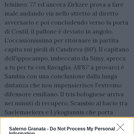
felsineo. 77' ed ancora Zirkzee prova a fare
male andando via nello stretto al diretto
avversario e poi concludendo verso la porta
di Costil, il pallone è deviato in angolo.
L'occasionissima per ritornare in partita
capita sui piedi di Candreva (80'). Il capitano
dell'ippocampo, imbeccato da Simy, spreca
a tu per tu con Ravaglia. All'87' a provarci è
Sambia con una conclusione dalla lunga
distanza che non impensierisce l'estremo
difensore emiliano. Il tris bolognese arriva
nei minuti di recupero. Scambio al bacio tra
Saelemaekers e Lykogiannis che porta
quest'ultimo al tiro, Costil battuto e 3-0
Salerno Granata -
Do Not Process My Personal
felsineo.
Information