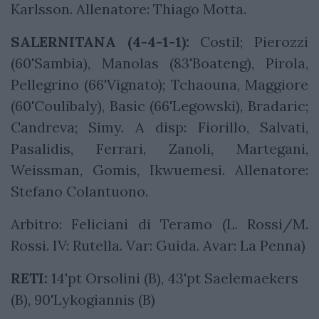
Karlsson. Allenatore: Thiago Motta.
SALERNITANA (4-4-1-1):
Costil; Pierozzi
(60'Sambia), Manolas (83'Boateng), Pirola,
Pellegrino (66'Vignato); Tchaouna, Maggiore
(60'Coulibaly), Basic (66'Legowski), Bradaric;
Candreva; Simy. A disp: Fiorillo, Salvati,
Pasalidis, Ferrari, Zanoli, Martegani,
Weissman, Gomis, Ikwuemesi. Allenatore:
Stefano Colantuono.
Arbitro: Feliciani di Teramo (L. Rossi/M.
Rossi. IV: Rutella. Var: Guida. Avar: La Penna)
RETI:
14'pt Orsolini (B), 43'pt Saelemaekers
(B), 90'Lykogiannis (B)