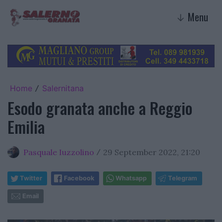
Menu
↓
Home
Salernitana
/
Esodo granata anche a Reggio
Emilia
Pasquale Iuzzolino
29 September 2022, 21:20
/
Twitter
Facebook
Whatsapp
Telegram
Email