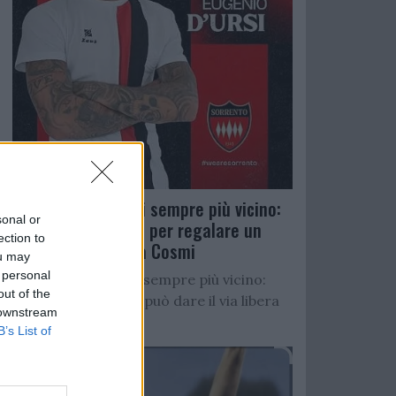
Salernitana, D’Ursi sempre più vicino:
sonal or
Faggiano accelera per regalare un
ection to
altro attaccante a Cosmi
ou may
 personal
Salernitana, D’Ursi sempre più vicino:
out of the
Starita al Sorrento può dare il via libera
 downstream
all’operazione
B’s List of