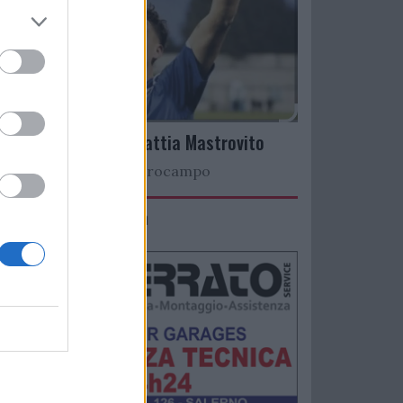
Arriva il talento Mattia Mastrovito
Nuovo colpo a centrocampo
IMACO Promosolution