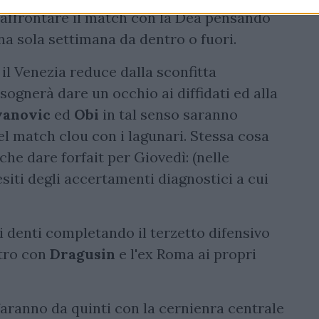
à affrontare il match con la Dea pensando
 una sola settimana da dentro o fuori.
 il Venezia reduce dalla sconfitta
sognerà dare un occhio ai diffidati ed alla
vanovic
ed
Obi
in tal senso saranno
del match clou con i lagunari. Stessa cosa
he dare forfait per Giovedì: (nelle
esiti degli accertamenti diagnostici a cui
i denti completando il terzetto difensivo
ntro con
Dragusin
e l'ex Roma ai propri
aranno da quinti con la cernienra centrale