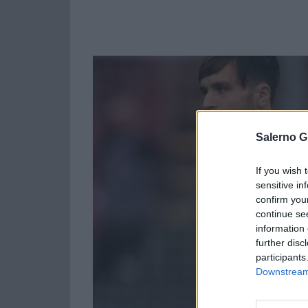
Salerno G
If you wish 
sensitive in
confirm you
continue se
information 
further disc
participants
Downstream 