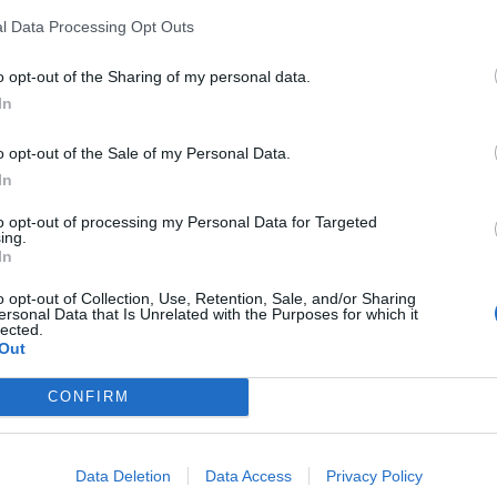
l Data Processing Opt Outs
o opt-out of the Sharing of my personal data.
In
o opt-out of the Sale of my Personal Data.
In
to opt-out of processing my Personal Data for Targeted
ing.
In
i conseguire un risultato che, in quel di
o opt-out of Collection, Use, Retention, Sale, and/or Sharing
ersonal Data that Is Unrelated with the Purposes for which it
lected.
Out
, che proprio con la squadra di
Nicola
si
CONFIRM
i rientrare nel
piazzamento Uefa
dopo la
 ha condotto gli orobici ad uscire,
ions League.
Data Deletion
Data Access
Privacy Policy