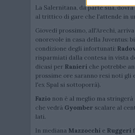
La Salernitana, da parte sua, dovr
al trittico di gare che l'attende in
Giovedì prossimo, all'Arechi, arriva
onorevole in casa della Juventus: bi
condizione degli infortunati:
Rado
risparmiati dalla contesa in vista 
dicasi per
Ranieri
che potrebbe anc
prossime ore saranno resi noti gli 
l'ex Spal si sottoporrà).
Fazio
non è al meglio ma stringerà 
che vedrà
Gyomber
scalare al ce
lati.
In mediana
Mazzocchi
e
Ruggeri
f