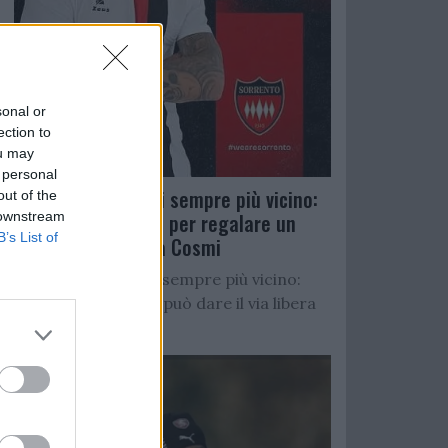
sonal or
ection to
ou may
 personal
Salernitana, D’Ursi sempre più vicino:
out of the
 downstream
Faggiano accelera per regalare un
B’s List of
altro attaccante a Cosmi
Salernitana, D’Ursi sempre più vicino:
Starita al Sorrento può dare il via libera
all’operazione