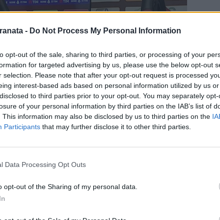
ranata -
Do Not Process My Personal Information
to opt-out of the sale, sharing to third parties, or processing of your per
formation for targeted advertising by us, please use the below opt-out s
r selection. Please note that after your opt-out request is processed y
eing interest-based ads based on personal information utilized by us or
disclosed to third parties prior to your opt-out. You may separately opt-
losure of your personal information by third parties on the IAB’s list of
. This information may also be disclosed by us to third parties on the
IA
Participants
that may further disclose it to other third parties.
 prestazione ma dobbiamo migliorare
 resettare velocemente la gara con la
 domani che sarà molto difficile. Il Lecce
l Data Processing Opt Outs
cede molto poco, hanno un’idea di gioco
o opt-out of the Sharing of my personal data.
olose. Dobbiamo essere bravi e determinati,
In
aggredita. Stiamo lavorando molto