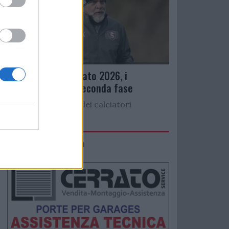
Ritiro precampionato 2026, i
convocati per la seconda fase
Di seguito l’elenco dei calciatori
convocati per...
IMACO Promosolution