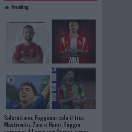
🔥 Trending
Salernitana, Faggiano cala il tris:
Mastrovito, Zoia e Heinz. Foggia
sorpassa il Lecco per Quirini, torna