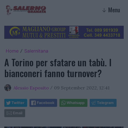
Menu
↓
Home
Salernitana
/
A Torino per sfatare un tabù. I
bianconeri fanno turnover?
Alessio Esposito
09 September 2022, 12:41
/
Twitter
Facebook
Whatsapp
Telegram
Email