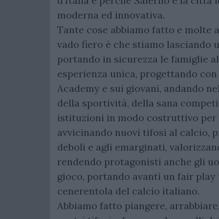
d’Italia e perché Salerno è la città
moderna ed innovativa.
Tante cose abbiamo fatto e molte alt
vado fiero è che stiamo lasciando un
portando in sicurezza le famiglie al
esperienza unica, progettando con p
Academy e sui giovani, andando nell
della sportività, della sana competi
istituzioni in modo costruttivo per 
avvicinando nuovi tifosi al calcio, 
deboli e agli emarginati, valorizza
rendendo protagonisti anche gli uo
gioco, portando avanti un fair play
cenerentola del calcio italiano.
Abbiamo fatto piangere, arrabbiare, 