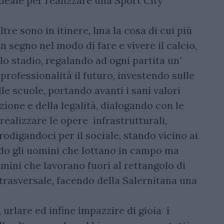
 ideale per realizzare una Sport City
re sono in itinere, lma la cosa di cui più
 segno nel modo di fare e vivere il calcio,
lo stadio, regalando ad ogni partita un’
rofessionalità il futuro, investendo sulle
e scuole, portando avanti i sani valori
zione e della legalità, dialogando con le
realizzare le opere infrastrutturali,
prodigandoci per il sociale, stando vicino ai
ndo gli uomini che lottano in campo ma
mini che lavorano fuori al rettangolo di
 trasversale, facendo della Salernitana una
urlare ed infine impazzire di gioia i