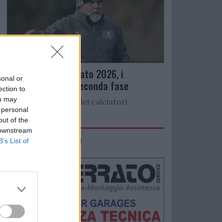
Ritiro precampionato 2026, i
sonal or
convocati per la seconda fase
ection to
ou may
Di seguito l’elenco dei calciatori
 personal
convocati per...
out of the
 downstream
IMACO Promosolution
B’s List of