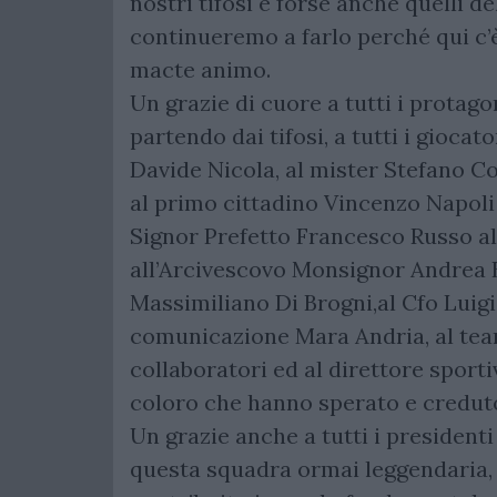
nostri tifosi e forse anche quelli d
continueremo a farlo perché qui c’è
macte animo.
Un grazie di cuore a tutti i protago
partendo dai tifosi, a tutti i giocat
Davide Nicola, al mister Stefano C
al primo cittadino Vincenzo Napoli ed
Signor Prefetto Francesco Russo a
all’Arcivescovo Monsignor Andrea B
Massimiliano Di Brogni,al Cfo Luigi 
comunicazione Mara Andria, al tea
collaboratori ed al direttore sport
coloro che hanno sperato e creduto
Un grazie anche a tutti i president
questa squadra ormai leggendaria, 