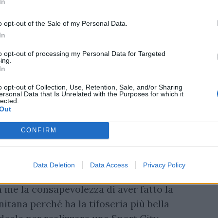
In
so che definirlo stupendo e
o opt-out of the Sale of my Personal Data.
à per me e la mia famiglia : abbiamo
In
tore del magazine L’Espresso, il più
to opt-out of processing my Personal Data for Targeted
e del gruppo BFC, con cui stiamo portando
ing.
In
e ispirata al modello Eduinfotaiment per
a ed in linea con i linguaggi ed i
o opt-out of Collection, Use, Retention, Sale, and/or Sharing
ersonal Data that Is Unrelated with the Purposes for which it
lected.
Out
iversario del primo anno da Presidente
ario in cui ho vissuto le più belle
CONFIRM
 coraggio e di passione, un anno in cui
e il calcio sia uno strumento di unione e
Data Deletion
Data Access
Privacy Policy
ella società.
 me la consapevolezza di aver fatto la
nitana perché ha la tifoseria più bella