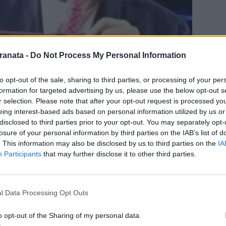
ranata -
Do Not Process My Personal Information
to opt-out of the sale, sharing to third parties, or processing of your per
formation for targeted advertising by us, please use the below opt-out s
r selection. Please note that after your opt-out request is processed y
eing interest-based ads based on personal information utilized by us or
disclosed to third parties prior to your opt-out. You may separately opt-
losure of your personal information by third parties on the IAB’s list of
. This information may also be disclosed by us to third parties on the
IA
Participants
that may further disclose it to other third parties.
ti voi che possa spazzare via le tante
l Data Processing Opt Outs
re e portarci tanta salute,pace e gioia di
o opt-out of the Sharing of my personal data.